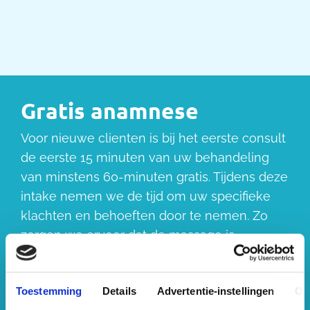
Gratis anamnese
Voor nieuwe clienten is bij het eerste consult
de eerste 15 minuten van uw behandeling
van minstens 60-minuten gratis. Tijdens deze
intake nemen we de tijd om uw specifieke
klachten en behoeften door te nemen. Zo
zorgen we ervoor dat de massage is
afgestemd op wat uw lichaam nodig heeft.
Toestemming
Details
Advertentie-instellingen
Ov
Boek uw massage