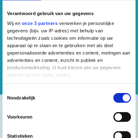
Verantwoord gebruik van uw gegevens
Wij en
onze 3 partners
verwerken je persoonlijke
gegevens (bijv. uw IP-adres) met behulp van
technologieën zoals cookies om informatie op uw
apparaat op te slaan en te gebruiken met als doel
gepersonaliseerde advertenties en content, metingen aan
advertenties en content, inzicht in publiek en
productontwikkeling. U kunt kiezen wie uw gegevens
gebruikt en met welke doelen.
Als u het toestaat, willen we ook graag:
Toestemmingsselectie
Noodzakelijk
Informatie verzamelen over uw geografische
locatie, die tot een paar meter nauwkeurig kan zijn
Uw apparaat identificeren door het actief te
Voorkeuren
scannen op specifieke eigenschappen (fingerprinting)
Lees meer over hoe uw persoonlijke gegevens worden
Statistieken
verwerkt en stel uw voorkeuren in het
detailgedeelte
in.