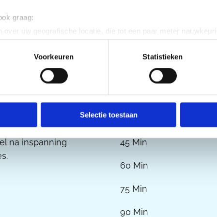
 ook graag:
90 Min
 over uw geografische locatie, die tot een paar meter nauwkeuri
eren door het actief te scannen op specifieke eigenschappen (fing
onlijke gegevens worden verwerkt en stel uw voorkeuren in he
Voorkeuren
Statistieken
jzigen of intrekken in de Cookieverklaring.
ent en advertenties te personaliseren, om functies voor social
. Ook delen we informatie over uw gebruik van onze site met on
Tijdvak
e. Deze partners kunnen deze gegevens combineren met andere i
Selectie toestaan
erzameld op basis van uw gebruik van hun services.
el na inspanning
45 Min
s.
60 Min
75 Min
90 Min