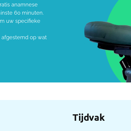
 gratis anamnese
minste 60 minuten.
om uw specifieke
s afgestemd op wat
Tijdvak