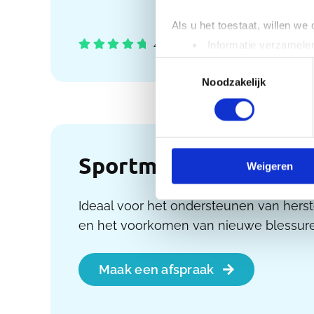
Als u het toestaat, willen we
4,8
/
5
Gebaseerd op 4 reviews
Informatie verzamelen
Uw apparaat identific
Toestemmingsselectie
Lees meer over hoe uw perso
Noodzakelijk
toestemming op elk moment wi
We gebruiken cookies om cont
websiteverkeer te analyseren
Sportmassage
media, adverteren en analys
Weigeren
verstrekt of die ze hebben v
Ideaal voor het ondersteunen van herst
en het voorkomen van nieuwe blessure
Maak een afspraak