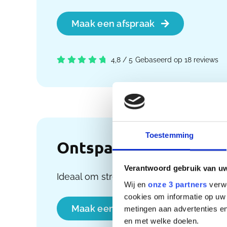
Maak een afspraak
4,8
/
5
Gebaseerd op 18 reviews
Toestemming
Ontspanningsmassag
Verantwoord gebruik van u
Ideaal om stress los te laten en tot rus
Wij en
onze 3 partners
verwe
cookies om informatie op uw 
Maak een afspraak
metingen aan advertenties en
en met welke doelen.