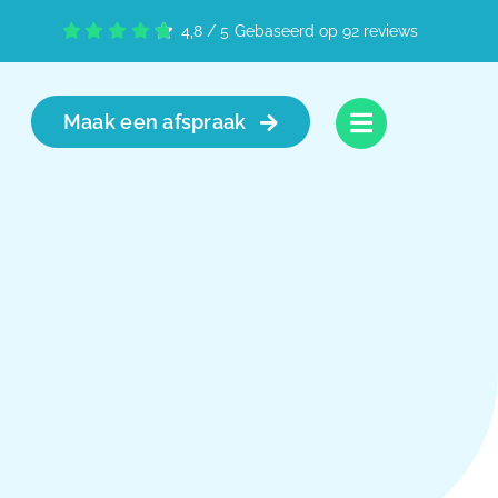
4,8
/
5
Gebaseerd op 92 reviews
Maak een afspraak