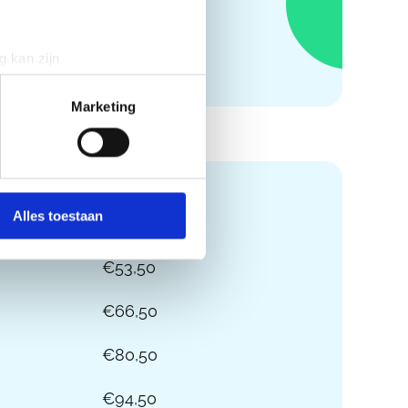
€94,50
g kan zijn
erprinting)
t
detailgedeelte
in. U kunt uw
Marketing
 media te bieden en om ons
ze partners voor social
Prijs
nformatie die u aan ze heeft
Alles toestaan
€53,50
€66,50
€80,50
€94,50