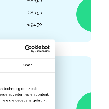
€66,50
€80,50
€94,50
Over
Prijs
€53,50
an technologieën zoals
erde advertenties en content,
€66,50
en wie uw gegevens gebruikt
€80,50