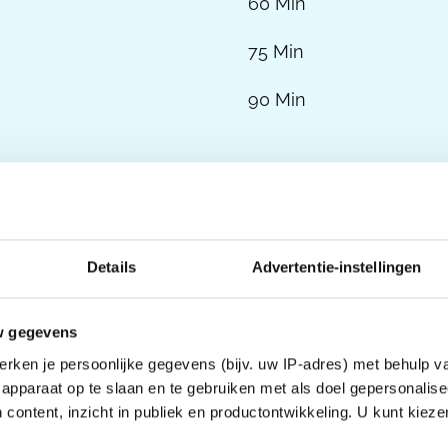
60 Min
75 Min
90 Min
Details
Advertentie-instellingen
e
Tijdvak
w gegevens
t te komen.
45 Min
rken je persoonlijke gegevens (bijv. uw IP-adres) met behulp v
apparaat op te slaan en te gebruiken met als doel gepersonalise
60 Min
 content, inzicht in publiek en productontwikkeling. U kunt kiez
75 Min